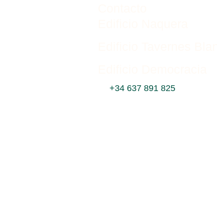
Contacto
Edificio Naquera
Edificio Tavernes Bla
Edificio Democracia
+34 637 891 825