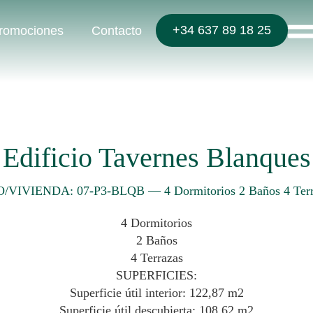
+34 637 89 18 25
romociones
Contacto
Edificio Tavernes Blanques
O/VIVIENDA: 07-P3-BLQB
—
4 Dormitorios 2 Baños 4 Ter
4 Dormitorios
2 Baños
4 Terrazas
SUPERFICIES:
Superficie útil interior: 122,87 m2
Superficie útil descubierta: 108,62 m2