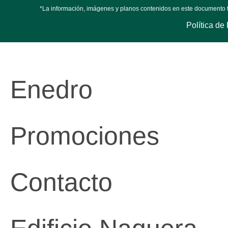
*La información, imágenes y planos contenidos en este documento tie
Política de
Enedro
Promociones
Contacto